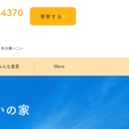
-4370
寄附する
5
木の家いこい
みんな食堂
More
いの家