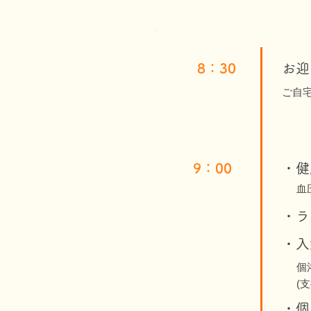
8：30
お迎
ご自
9：00
・健
血
・ラ
・入
個
(
・個