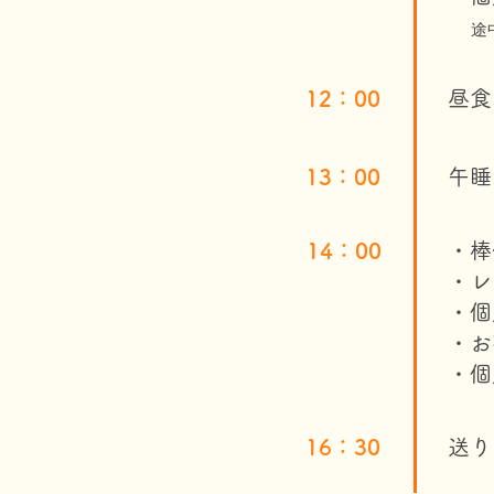
途
12：00
昼食
13：00
午睡
14：00
・棒
・レ
・個
・お
​・
16：30
​送