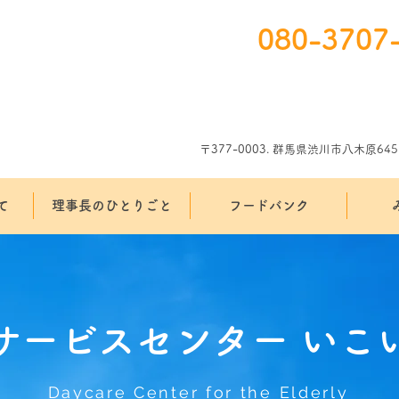
080-3707
〒377-0003. 群馬県渋川市八木原64
て
理事長のひとりごと
フードバンク
サービスセンター いこ
Daycare Center for the Elderly