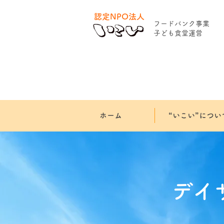
認定NPO法人
​フードバンク事業
​子ども食堂運営
ホーム
“いこい”につい
デイ