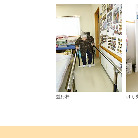
​並行棒
けり