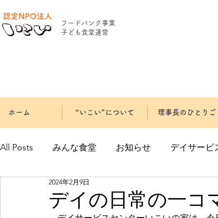
認定NPO法人
​フードバンク事業
​子ども食堂運営
ホーム
“いこい”について
理事長のひとりご
All Posts
みんな食堂
お知らせ
デイサービ
2024年2月9日
デイの日常の一コ