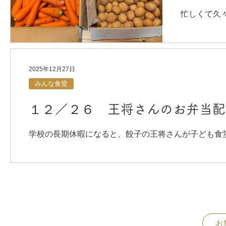
忙しくて久
と動いてい
産さんより
る社長さん
ネギ、梅な
2025年12月27日
す！
みんな食堂
１２／２６ 王将さんのお弁当配
学校の長期休暇になると、餃子の王将さんが子ども食
ケジュール上一日遅くなってしまいましたが、クリス
ました。今回はお昼に配って持って帰るスタイルで行
って帰っていきました。お昼ご飯のことを気にするお
した。今回も王将さんに感謝！本当にありがたいです
お