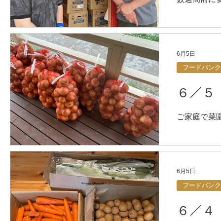
ん。あれか
みやま工房
ンクに寄贈
まして」と
6月5日
も食堂さん
フードバンク
６／５
ご家庭で菜
は４０ー５
笑 風通し
てお引き受
ってありが
6月5日
しか言えま
フードバンク
６／４