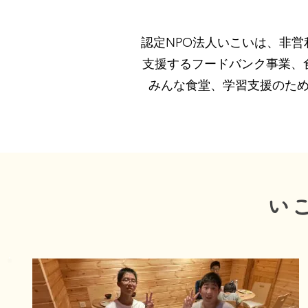
認定NPO法人いこいは、非
支援するフードバンク事業、
みんな食堂、学習支援のた
い