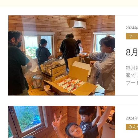
フードバンク
理事長の独り言
2024
フー
8
毎月
家で
フー
とう
食材
SDG
る活
2024
みん