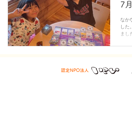
7
なか
した
まし
提供
そし
り出
認定NPO法人