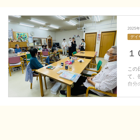
フードバンク
理事長の独り言
2025
デイ
１
この
て、
自分
なが
良い
出来
す。